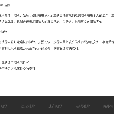
承和遗赠
继承是指，继承开始后，按照被继承人所立的合法有效的遗嘱继承被继承人的遗产。
的遗嘱无效。遗嘱必须表示遗嘱人的真实意思，受胁迫、欺骗所立的遗嘱无效。
养协议
与扶养人签订遗赠扶养协议。按照协议，扶养人承担该公民生养死葬的义务，享有受
所有制组织承担该公民生养死葬的义务，享有受遗赠的权利。
房屋的遗产继承怎样写
房产法定继承应提交的资料
产继承
法定继承
遗产继承
遗嘱继承
继承常