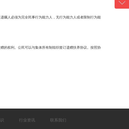
133-
立遗嘱人必须为完全民事行为能力人，无行为能力人或者限制行为能
遗赠的权利。公民可以与集体所有制组织签订遗赠扶养协议。按照协
识
行业资讯
联系我们