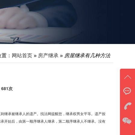
位置：
网站首页
»
房产继承
»
房屋继承有几种方法
：681次
在线
马
原则继承被继承人的遗产。找法网提醒您，继承权男女平等。遗产按
继承开始后，由第一顺序继承人继承，第二顺序继承人不继承。没有
立即